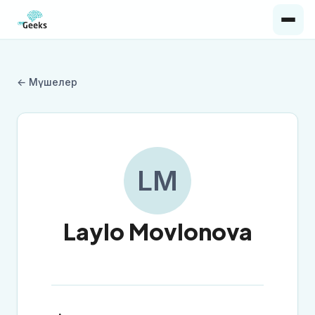
← Мүшелер
LM
Laylo Movlonova