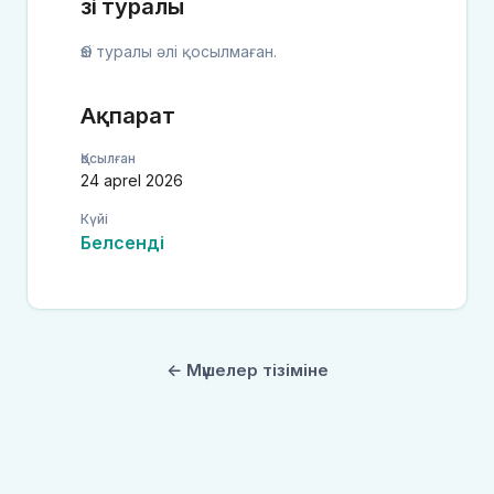
Өзі туралы
Өзі туралы әлі қосылмаған.
Ақпарат
Қосылған
24 aprel 2026
Күйі
Белсенді
← Мүшелер тізіміне