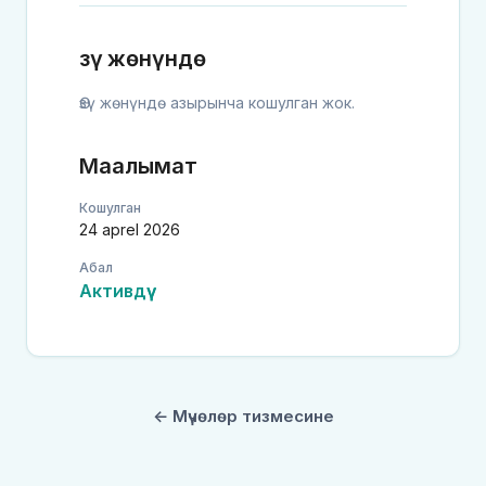
Өзү жөнүндө
Өзү жөнүндө азырынча кошулган жок.
Маалымат
Кошулган
24 aprel 2026
Абал
Активдүү
← Мүчөлөр тизмесине