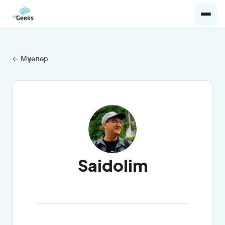
← Мүчөлөр
Saidolim