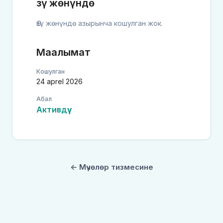
Өзү жөнүндө
Өзү жөнүндө азырынча кошулган жок.
Маалымат
Кошулган
24 aprel 2026
Абал
Активдүү
← Мүчөлөр тизмесине