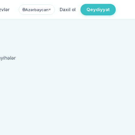
zvlər
Daxil ol
Qeydiyyat
🌐
Azərbaycan
▼
yihələr