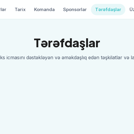
lər
Tarix
Komanda
Sponsorlar
Tərəfdaşlar
Ü
Tərəfdaşlar
s icmasını dəstəkləyən və əməkdaşlıq edən təşkilatlar və la