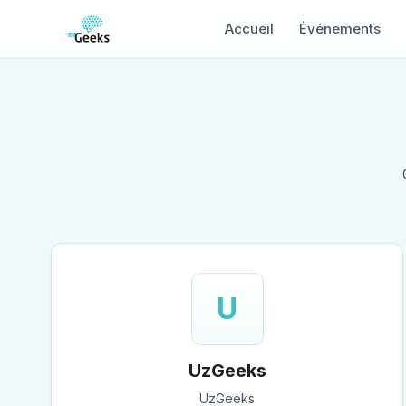
Accueil
Événements
U
UzGeeks
UzGeeks