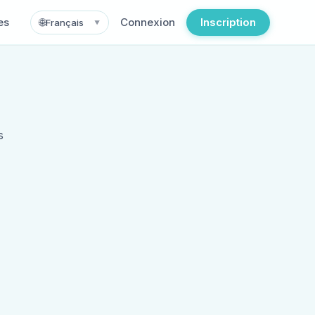
es
Connexion
Inscription
🌐
Français
▼
s