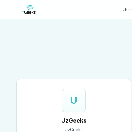
ホー
U
UzGeeks
UzGeeks