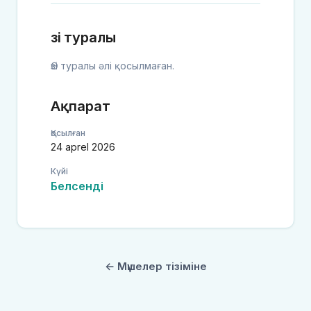
Өзі туралы
Өзі туралы әлі қосылмаған.
Ақпарат
Қосылған
24 aprel 2026
Күйі
Белсенді
← Мүшелер тізіміне