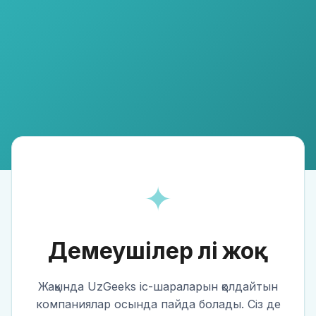
✦
Демеушілер әлі жоқ
Жақында UzGeeks іс-шараларын қолдайтын
компаниялар осында пайда болады. Сіз де