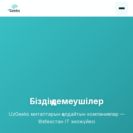
Біздің демеушілер
UzGeeks митаптарын қолдайтын компаниялар —
Өзбекстан IT экожүйесі