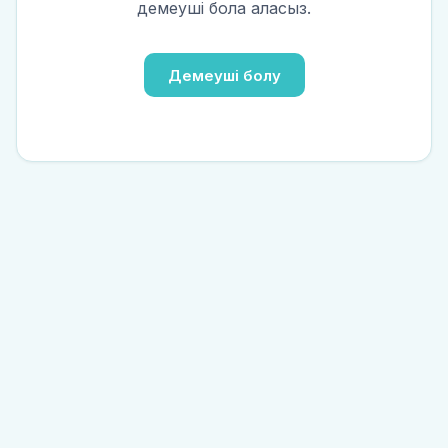
демеуші бола аласыз.
Демеуші болу