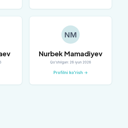
NM
aev
Nurbek Mamadiyev
6
Qo'shilgan
:
26 iyun 2026
Profilni ko'rish →