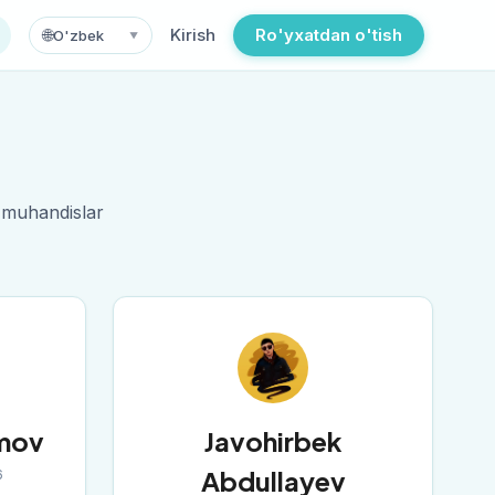
Kirish
Ro'yxatdan o'tish
🌐
O'zbek
▼
 muhandislar
mov
Javohirbek
Abdullayev
6