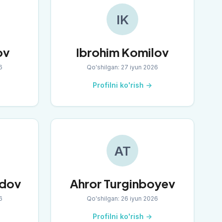
IK
ov
Ibrohim Komilov
6
Qo'shilgan
:
27 iyun 2026
Profilni ko'rish →
AT
idov
Ahror Turginboyev
6
Qo'shilgan
:
26 iyun 2026
Profilni ko'rish →