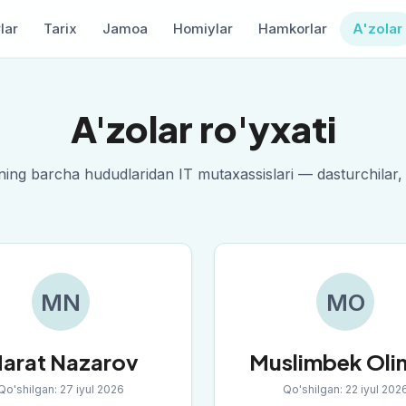
lar
Tarix
Jamoa
Homiylar
Hamkorlar
A'zolar
A'zolar ro'yxati
ning barcha hududlaridan IT mutaxassislari — dasturchilar,
MN
MO
arat Nazarov
Muslimbek Oli
Qo'shilgan
:
27 iyul 2026
Qo'shilgan
:
22 iyul 202