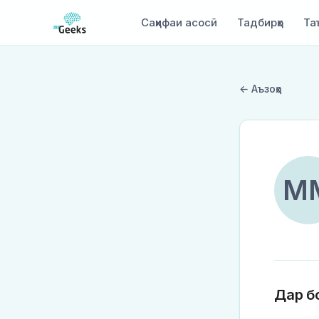
Саҳифаи асосӣ
Тадбирҳо
Та
← Аъзоҳо
M
Дар б