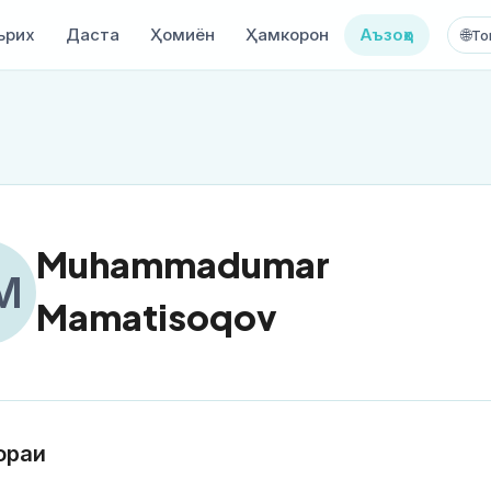
ърих
Даста
Ҳомиён
Ҳамкорон
Аъзоҳо
🌐
То
Muhammadumar
M
Mamatisoqov
ораи