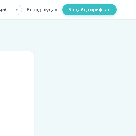
Ворид шудан
Ба қайд гирифтан
ҷикӣ
▼