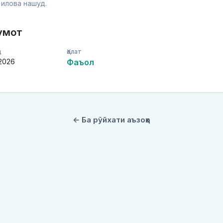
з илова нашуд.
умот
д
Ҳолат
 2026
Фаъол
← Ба рӯйхати аъзоҳо