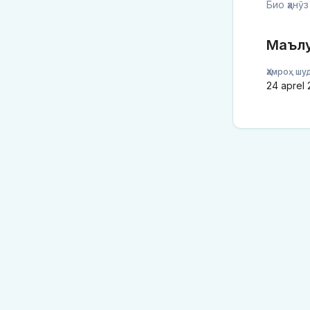
Био ҳанӯ
Маъл
Ҳамроҳ шу
24 aprel