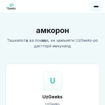
Ҳамкорон
Ташкилотҳо ва лоиҳаҳое, ки ҷамъияти UzGeeks-ро
дастгирӣ мекунанд
U
UzGeeks
UzGeeks