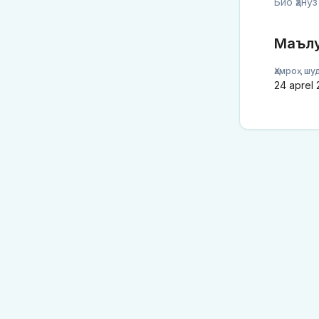
Био ҳанӯ
Маъл
Ҳамроҳ шу
24 aprel