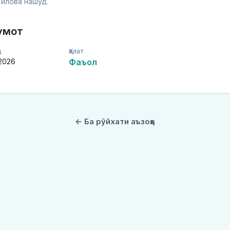
з илова нашуд.
умот
д
Ҳолат
 2026
Фаъол
← Ба рӯйхати аъзоҳо