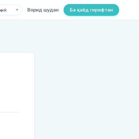
Ворид шудан
Ба қайд гирифтан
ҷикӣ
▼