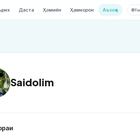
ърих
Даста
Ҳомиён
Ҳамкорон
Аъзоҳо
🌐
То
Saidolim
ораи