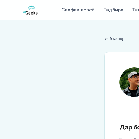
Саҳифаи асосӣ
Тадбирҳо
Та
← Аъзоҳо
Дар б